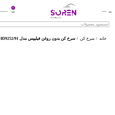
0
0
تومان
ه
سرخ کن
سرخ کن بدون روغن فیلیپس مدل HD9252/91